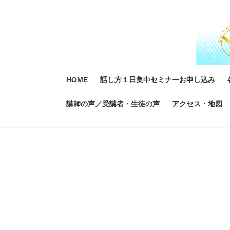
コ
ナ
ン
ビ
テ
ゲ
ン
ー
ツ
シ
に
ョ
移
ン
HOME
話し方１日集中セミナーお申し込み
動
に
移
講師の声／受講者・生徒の声
アクセス・地図
動
公式ブログ